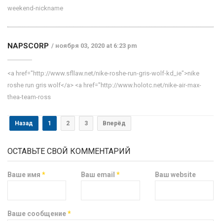
weekend-nickname
NAPSCORP
ноября 03, 2020 at 6:23 pm
<a href="http://www.sfllaw.net/nike-roshe-run-gris-wolf-kd_ie">nike
roshe run gris wolf</a> <a href="http://www.holotc.net/nike-air-max-
thea-team-ross
Назад
1
2
3
Вперёд
ОСТАВЬТЕ СВОЙ КОММЕНТАРИЙ
Ваше имя
*
Ваш email
*
Ваш website
Ваше сообщение
*