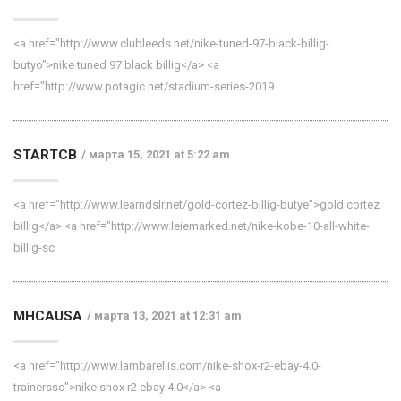
<a href="http://www.clubleeds.net/nike-tuned-97-black-billig-
butyo">nike tuned 97 black billig</a> <a
href="http://www.potagic.net/stadium-series-2019
STARTCB
марта 15, 2021 at 5:22 am
<a href="http://www.learndslr.net/gold-cortez-billig-butye">gold cortez
billig</a> <a href="http://www.leiemarked.net/nike-kobe-10-all-white-
billig-sc
MHCAUSA
марта 13, 2021 at 12:31 am
<a href="http://www.lambarellis.com/nike-shox-r2-ebay-4.0-
trainersso">nike shox r2 ebay 4.0</a> <a