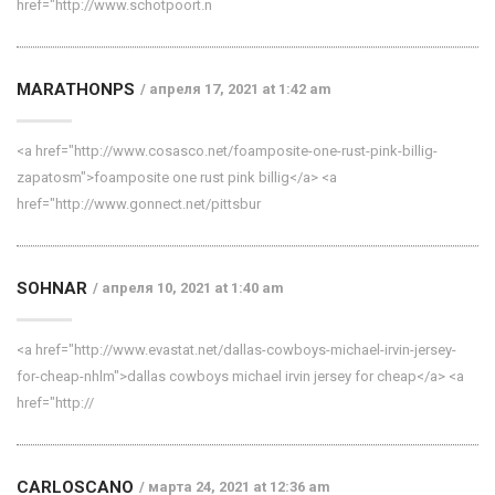
href="http://www.schotpoort.n
MARATHONPS
апреля 17, 2021 at 1:42 am
<a href="http://www.cosasco.net/foamposite-one-rust-pink-billig-
zapatosm">foamposite one rust pink billig</a> <a
href="http://www.gonnect.net/pittsbur
SOHNAR
апреля 10, 2021 at 1:40 am
<a href="http://www.evastat.net/dallas-cowboys-michael-irvin-jersey-
for-cheap-nhlm">dallas cowboys michael irvin jersey for cheap</a> <a
href="http://
CARLOSCANO
марта 24, 2021 at 12:36 am