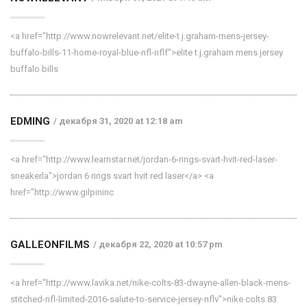
<a href="http://www.nowrelevant.net/elite-t.j.graham-mens-jersey-
buffalo-bills-11-home-royal-blue-nfl-nflf">elite t.j.graham mens jersey
buffalo bills
EDMING
декабря 31, 2020 at 12:18 am
<a href="http://www.learnstar.net/jordan-6-rings-svart-hvit-red-laser-
sneakerla">jordan 6 rings svart hvit red laser</a> <a
href="http://www.gilpininc
GALLEONFILMS
декабря 22, 2020 at 10:57 pm
<a href="http://www.lavika.net/nike-colts-83-dwayne-allen-black-mens-
stitched-nfl-limited-2016-salute-to-service-jersey-nflv">nike colts 83