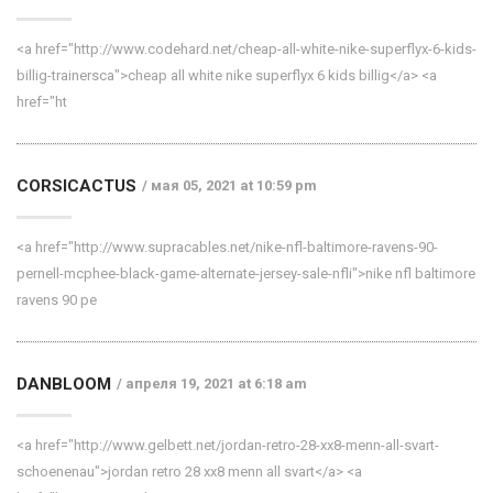
<a href="http://www.codehard.net/cheap-all-white-nike-superflyx-6-kids-
billig-trainersca">cheap all white nike superflyx 6 kids billig</a> <a
href="ht
CORSICACTUS
мая 05, 2021 at 10:59 pm
<a href="http://www.supracables.net/nike-nfl-baltimore-ravens-90-
pernell-mcphee-black-game-alternate-jersey-sale-nfli">nike nfl baltimore
ravens 90 pe
DANBLOOM
апреля 19, 2021 at 6:18 am
<a href="http://www.gelbett.net/jordan-retro-28-xx8-menn-all-svart-
schoenenau">jordan retro 28 xx8 menn all svart</a> <a