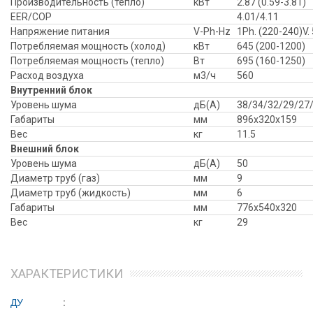
Производительность (тепло)
кВт
2.87 (0.59-3.81)
EER/COP
4.01/4.11
Напряжение питания
V-Ph-Hz
1Ph. (220-240)V.
Потребляемая мощность (холод)
кВт
645 (200-1200)
Потребляемая мощность (тепло)
Вт
695 (160-1250)
Расход воздуха
м3/ч
560
Внутренний блок
Уровень шума
дБ(А)
38/34/32/29/27
Габариты
мм
896x320x159
Вес
кг
11.5
Внешний блок
Уровень шума
дБ(А)
50
Диаметр труб (газ)
мм
9
Диаметр труб (жидкость)
мм
6
Габариты
мм
776x540x320
Вес
кг
29
ХАРАКТЕРИСТИКИ
ДУ