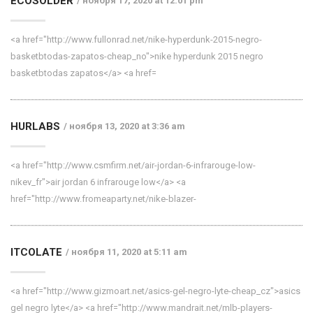
ECOSOLDER
ноября 17, 2020 at 12:01 pm
<a href="http://www.fullonrad.net/nike-hyperdunk-2015-negro-
basketbtodas-zapatos-cheap_no">nike hyperdunk 2015 negro
basketbtodas zapatos</a> <a href=
HURLABS
ноября 13, 2020 at 3:36 am
<a href="http://www.csmfirm.net/air-jordan-6-infrarouge-low-
nikev_fr">air jordan 6 infrarouge low</a> <a
href="http://www.fromeaparty.net/nike-blazer-
ITCOLATE
ноября 11, 2020 at 5:11 am
<a href="http://www.gizmoart.net/asics-gel-negro-lyte-cheap_cz">asics
gel negro lyte</a> <a href="http://www.mandrait.net/mlb-players-